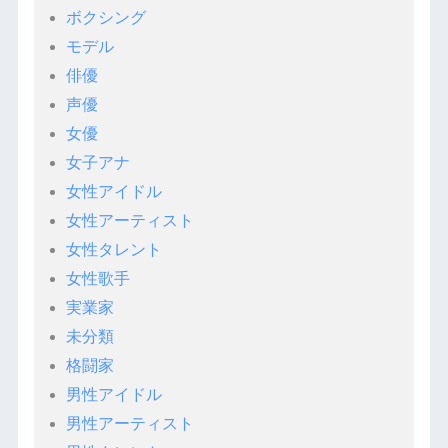
ボクシング
モデル
俳優
声優
女優
女子アナ
女性アイドル
女性アーティスト
女性タレント
女性歌手
実業家
未分類
格闘家
男性アイドル
男性アーティスト