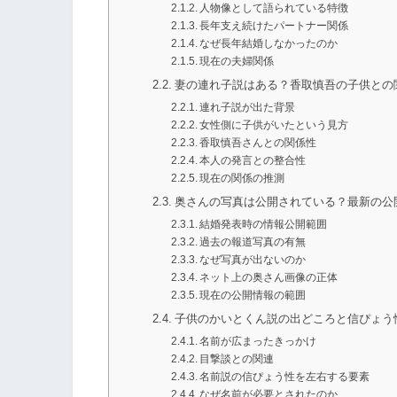
人物像として語られている特徴
長年支え続けたパートナー関係
なぜ長年結婚しなかったのか
現在の夫婦関係
妻の連れ子説はある？香取慎吾の子供との
連れ子説が出た背景
女性側に子供がいたという見方
香取慎吾さんとの関係性
本人の発言との整合性
現在の関係の推測
奥さんの写真は公開されている？最新の公
結婚発表時の情報公開範囲
過去の報道写真の有無
なぜ写真が出ないのか
ネット上の奥さん画像の正体
現在の公開情報の範囲
子供のかいとくん説の出どころと信ぴょう
名前が広まったきっかけ
目撃談との関連
名前説の信ぴょう性を左右する要素
なぜ名前が必要とされたのか