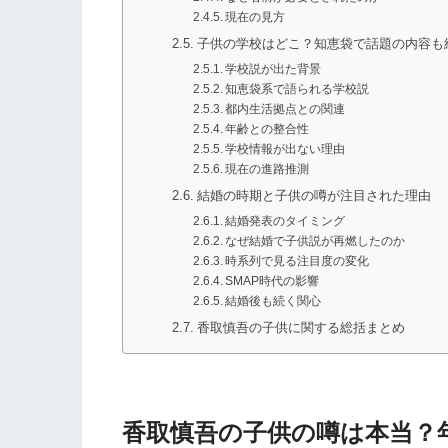
現在の見方
子供の学校はどこ？知恵袋で話題の内容も
学校説が出た背景
知恵袋系で語られる学校説
都内生活拠点との関連
年齢との整合性
学校情報が出ない理由
現在の進路推測
結婚の時期と子供の噂が注目された理由
結婚発表のタイミング
なぜ結婚で子供説が再燃したのか
時系列で見る注目度の変化
SMAP時代の影響
結婚後も続く関心
香取慎吾の子供に関する総括まとめ
香取慎吾の子供の噂は本当？