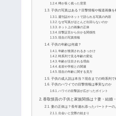
噂が長く残った背景
子供の写真はある？目撃情報や報道画像を
週刊誌やネットで語られる写真の内容
なぜ写真がほとんど出回らないのか
ネット上の画像の正体
目撃証言から分かる関係性
現在の写真情報
子供の年齢は何歳？
年齢が推測されるきっかけ
時系列で見る年齢の変化
年齢が注目される理由
名前や学校との関連
現在の年齢に関する見方
子供の成人説は本当？現在までの時系列で
子供のハワイでの目撃情報は事実なのか
ハワイの目撃談が広がったポイント
香取慎吾の子供と家族関係は？妻・結婚
妻の正体は？長年連れ添ったパートナーの
出会いと交際の始まり