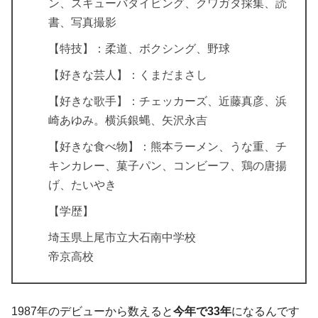
ン、スキューバダイビング、クワガタ採集、読
書、写真撮影
【特技】：柔道、ボクシング、野球
【好きな芸人】：くまだまさし
【好きな歌手】：チェッカーズ、近藤真彦、浜
崎あゆみ。横浜銀蝿、矢沢永吉
【好きな食べ物】：熊本ラーメン、うな重、チ
キンカレー、菓子パン、コンビーフ、鶏の唐揚
げ、たいやき
【学歴】
埼玉県上尾市立大石南中学校
帝京高校
1987年のデビューから数えると
今年で33年
になるんです