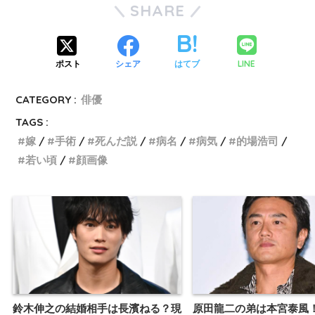
SHARE
LINE
ポスト
シェア
はてブ
CATEGORY :
俳優
TAGS :
嫁
手術
死んだ説
病名
病気
的場浩司
若い頃
顔画像
鈴木伸之の結婚相手は長濱ねる？現
原田龍二の弟は本宮泰風