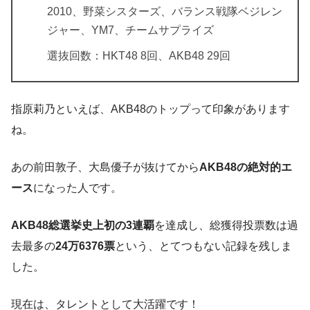
2010、野菜シスターズ、バランス戦隊ベジレン
ジャー、YM7、チームサプライズ
選抜回数：HKT48 8回、AKB48 29回
指原莉乃といえば、AKB48のトップって印象があります
ね。
あの前田敦子、大島優子が抜けてから
AKB48の絶対的エ
ース
になった人です。
AKB48総選挙史上初の3連覇
を達成し、総獲得投票数は過
去最多の
24万6376票
という、とてつもない記録を残しま
した。
現在は、タレントとして大活躍です！