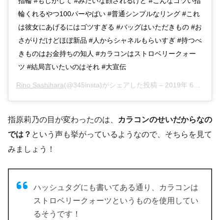
指輪 #もしかして #みたいな顔されるけど #こんなゴツい指
輪くれるやつ100パーやばい #普通シンプルなリング #これ
は彼女にあげるにはゴツすぎる #バッグはいただきもの #お
さがりだけどほぼ新品 #人からシャネルもらいすぎ #持つべ
きものはお金持ちの知人 #カラコンはストロベリークォー
ツ #結局言いたいのはそれ #大宣伝
Rino Sashihara
(@345insta)がシェアした投稿 –
2019年 6月月4日午後11時40分PDT
指原莉乃の目が変わったのは、
カラコンのせいだからなの
では？
という声も挙がっているようなので、そちらを見て
みましょう！
ハッシュタグにも書いてある通り、カラコンは
ストロベリークォーツというものを使用してい
るそうです！