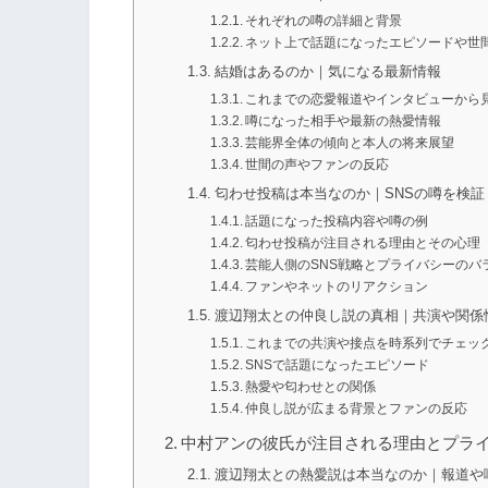
それぞれの噂の詳細と背景
ネット上で話題になったエピソードや世
結婚はあるのか｜気になる最新情報
これまでの恋愛報道やインタビューから
噂になった相手や最新の熱愛情報
芸能界全体の傾向と本人の将来展望
世間の声やファンの反応
匂わせ投稿は本当なのか｜SNSの噂を検証
話題になった投稿内容や噂の例
匂わせ投稿が注目される理由とその心理
芸能人側のSNS戦略とプライバシーのバ
ファンやネットのリアクション
渡辺翔太との仲良し説の真相｜共演や関係
これまでの共演や接点を時系列でチェッ
SNSで話題になったエピソード
熱愛や匂わせとの関係
仲良し説が広まる背景とファンの反応
中村アンの彼氏が注目される理由とプラ
渡辺翔太との熱愛説は本当なのか｜報道や