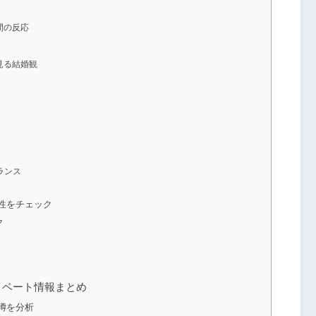
間の反応
見る結婚観
ランス
性をチェック
ク
イベート情報まとめ
噂を分析