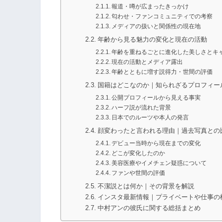
報道・噂が広まったきっかけ
匂わせ・ファンコミュニティでの考察
メディアの扱いと関係性の現在地
年齢から見る魅力の変化と現在の活動
年齢を重ねるごとに進化した美しさとキ
現在の活動とメディア露出
年齢とともに増す説得力・世間の評価
国籍はどこなのか｜知られざるプロフィー
公開プロフィールから見える事実
ハーフ説が流れた背景
日本でのルーツや本人の発言
顔変わったと言われる理由｜過去写真との
デビュー当時から現在までの変化
どこが変化したのか
美容医療やイメチェン疑惑について
ファンや世間の評価
不潔説とは何か｜その背景を解説
インスタ最新情報｜プライベートや仕事の
中村アンの彼氏に関する総括まとめ