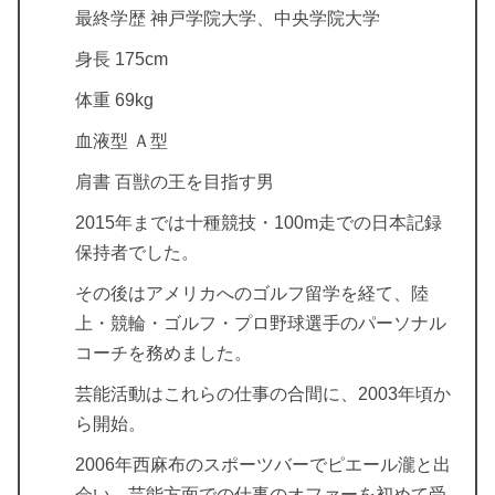
最終学歴 神戸学院大学、中央学院大学
身長 175cm
体重 69kg
血液型 Ａ型
肩書 百獣の王を目指す男
2015年までは十種競技・100m走での日本記録
保持者でした。
その後はアメリカへのゴルフ留学を経て、陸
上・競輪・ゴルフ・プロ野球選手のパーソナル
コーチを務めました。
芸能活動はこれらの仕事の合間に、2003年頃か
ら開始。
2006年西麻布のスポーツバーでピエール瀧と出
会い、芸能方面での仕事のオファーを初めて受