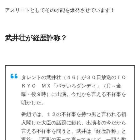
アスリートとしてその才能を爆発させています！
武井壮が経歴詐称？
タレントの武井壮（４６）が３０日放送のＴＯ
ＫＹＯ ＭＸ「バラいろダンディ」（月～金
曜・後９時）に出演。今だから言える不祥事を
明かした。
番組では、１２の不祥事を持つ男と言われる初
入閣した大臣の話題に触れ、出演者の今だから
言える不祥事を問うと、武井は「経歴詐称」と
返答、「百獣の王って言ってるけど、一頭も動