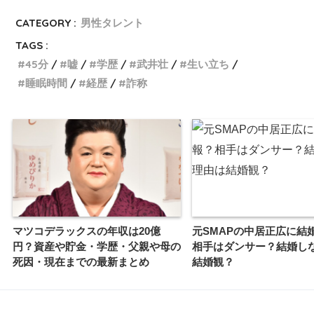
CATEGORY :
男性タレント
TAGS :
45分
嘘
学歴
武井壮
生い立ち
睡眠時間
経歴
詐称
マツコデラックスの年収は20億
元SMAPの中居正広に結
円？資産や貯金・学歴・父親や母の
相手はダンサー？結婚し
死因・現在までの最新まとめ
結婚観？