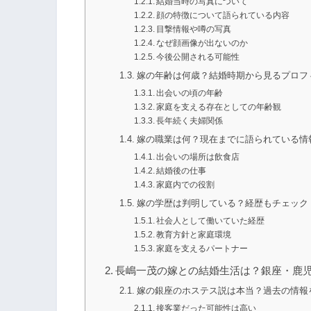
結婚当時の写真について
顔の特徴について語られている内容
目撃情報や噂の写真
なぜ顔画像が出ないのか
今後公開される可能性
嫁の年齢は何歳？結婚時期から見るプロフ
出会いの頃の年齢
家庭を支える存在としての年齢観
長年続く夫婦関係
嫁の職業は何？現在までに語られている情
出会いの場所は飲食店
結婚後の仕事
家庭内での役割
嫁の学歴は判明している？経歴もチェック
社会人として働いていた経歴
教育方針と家庭環境
家庭を支えるパートナー
長嶋一茂の嫁との結婚生活は？銀座・鹿
嫁の銀座のホステス説は本当？過去の情報
接客業だった可能性は高い