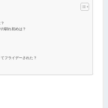
は？
での馴れ初めは？
してフライデーされた？