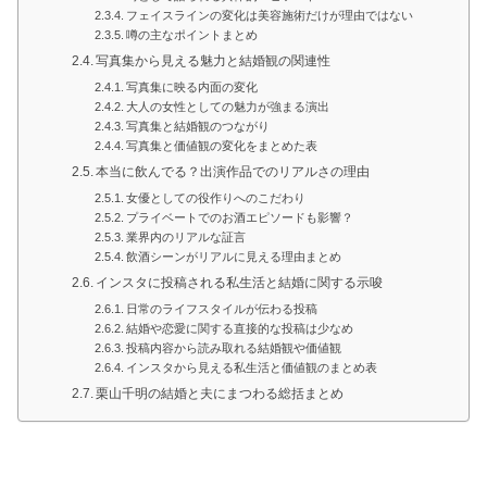
フェイスラインの変化は美容施術だけが理由ではない
噂の主なポイントまとめ
写真集から見える魅力と結婚観の関連性
写真集に映る内面の変化
大人の女性としての魅力が強まる演出
写真集と結婚観のつながり
写真集と価値観の変化をまとめた表
本当に飲んでる？出演作品でのリアルさの理由
女優としての役作りへのこだわり
プライベートでのお酒エピソードも影響？
業界内のリアルな証言
飲酒シーンがリアルに見える理由まとめ
インスタに投稿される私生活と結婚に関する示唆
日常のライフスタイルが伝わる投稿
結婚や恋愛に関する直接的な投稿は少なめ
投稿内容から読み取れる結婚観や価値観
インスタから見える私生活と価値観のまとめ表
栗山千明の結婚と夫にまつわる総括まとめ