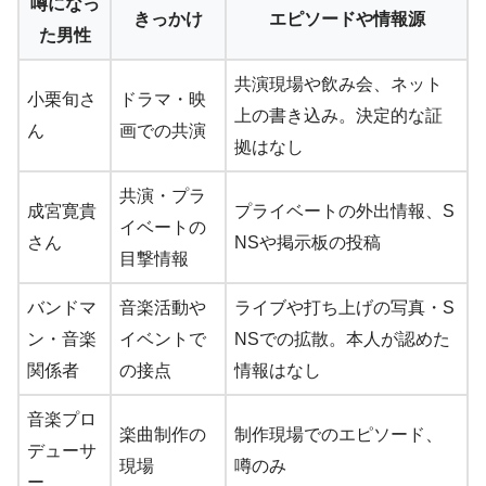
噂になっ
きっかけ
エピソードや情報源
た男性
共演現場や飲み会、ネット
小栗旬さ
ドラマ・映
上の書き込み。決定的な証
ん
画での共演
拠はなし
共演・プラ
成宮寛貴
プライベートの外出情報、S
イベートの
さん
NSや掲示板の投稿
目撃情報
バンドマ
音楽活動や
ライブや打ち上げの写真・S
ン・音楽
イベントで
NSでの拡散。本人が認めた
関係者
の接点
情報はなし
音楽プロ
楽曲制作の
制作現場でのエピソード、
デューサ
現場
噂のみ
ー