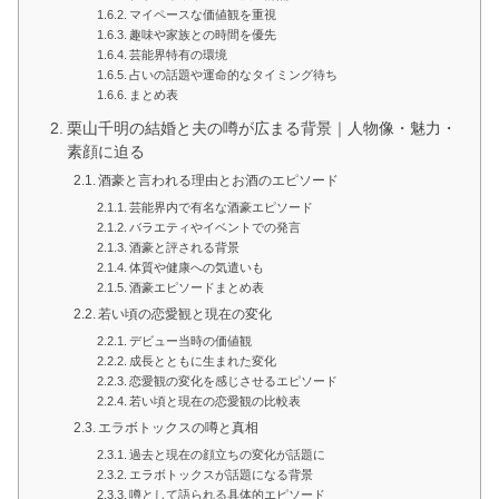
マイペースな価値観を重視
趣味や家族との時間を優先
芸能界特有の環境
占いの話題や運命的なタイミング待ち
まとめ表
栗山千明の結婚と夫の噂が広まる背景｜人物像・魅力・
素顔に迫る
酒豪と言われる理由とお酒のエピソード
芸能界内で有名な酒豪エピソード
バラエティやイベントでの発言
酒豪と評される背景
体質や健康への気遣いも
酒豪エピソードまとめ表
若い頃の恋愛観と現在の変化
デビュー当時の価値観
成長とともに生まれた変化
恋愛観の変化を感じさせるエピソード
若い頃と現在の恋愛観の比較表
エラボトックスの噂と真相
過去と現在の顔立ちの変化が話題に
エラボトックスが話題になる背景
噂として語られる具体的エピソード