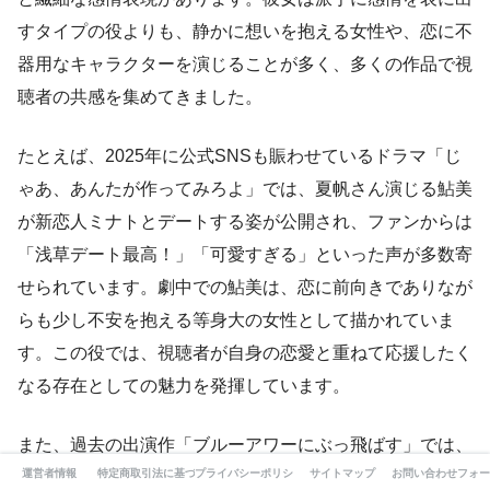
すタイプの役よりも、静かに想いを抱える女性や、恋に不
器用なキャラクターを演じることが多く、多くの作品で視
聴者の共感を集めてきました。
たとえば、2025年に公式SNSも賑わせているドラマ「じ
ゃあ、あんたが作ってみろよ」では、夏帆さん演じる鮎美
が新恋人ミナトとデートする姿が公開され、ファンからは
「浅草デート最高！」「可愛すぎる」といった声が多数寄
せられています。劇中での鮎美は、恋に前向きでありなが
らも少し不安を抱える等身大の女性として描かれていま
す。この役では、視聴者が自身の恋愛と重ねて応援したく
なる存在としての魅力を発揮しています。
また、過去の出演作「ブルーアワーにぶっ飛ばす」では、
運営者情報
特定商取引法に基づく表記
プライバシーポリシー
サイトマップ
お問い合わせフォー
渡辺大知さん演じる夫との関係で見せるリアルな夫婦像が