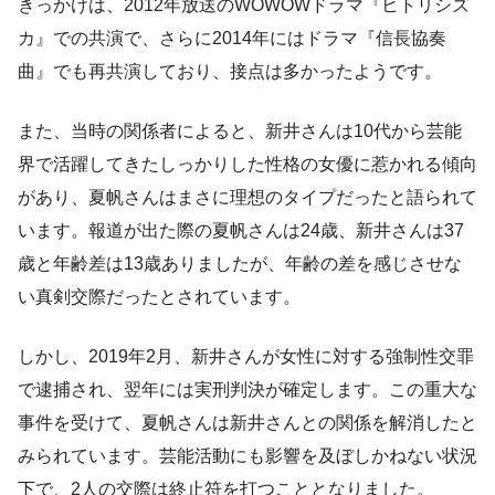
きっかけは、2012年放送のWOWOWドラマ『ヒトリシズ
カ』での共演で、さらに2014年にはドラマ『信長協奏
曲』でも再共演しており、接点は多かったようです。
また、当時の関係者によると、新井さんは10代から芸能
界で活躍してきたしっかりした性格の女優に惹かれる傾向
があり、夏帆さんはまさに理想のタイプだったと語られて
います。報道が出た際の夏帆さんは24歳、新井さんは37
歳と年齢差は13歳ありましたが、年齢の差を感じさせな
い真剣交際だったとされています。
しかし、2019年2月、新井さんが女性に対する強制性交罪
で逮捕され、翌年には実刑判決が確定します。この重大な
事件を受けて、夏帆さんは新井さんとの関係を解消したと
みられています。芸能活動にも影響を及ぼしかねない状況
下で、2人の交際は終止符を打つこととなりました。